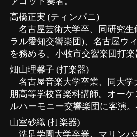
ァゴット奏者。
高橋正実 (ティンパニ)
名古屋芸術大学卒、同研究生修
ラル愛知交響楽団)、名古屋ウ
を務める。小牧市交響楽団打楽
畑山理馨子 (打楽器)
名古屋音楽大学卒業、同大学
朋高等学校音楽科講師。オーケ
ルハーモニー交響楽団に客演。
山室砂織 (打楽器)
洗足学園大学卒業。マリンバ