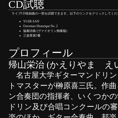
CD試聴
ライブCD収録曲の一部を試聴できます。以下のリンクをクリックしてください。
YI-ER-SAN
Ouverture Historique No. 2
協奏詩曲 (ヴァイオリン独奏版)
三楽章第5番
プロフィール
帰山栄治 (かえりやま え
名古屋大学ギターマンドリン
トマスターが榊原喜三氏。作曲
ン合奏団の指揮者、いくつかの
ドリン及び合唱コンクールの審
楽のほか、ギター合奏曲、邦楽