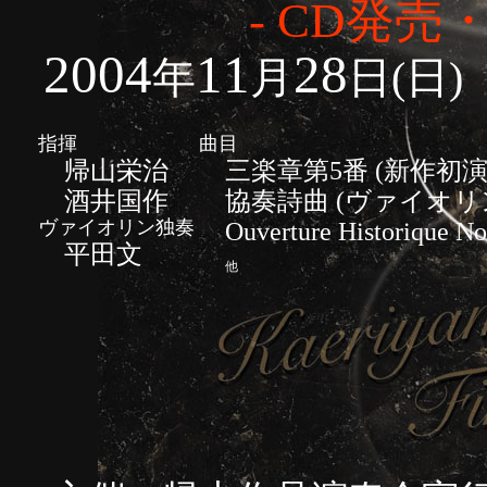
- CD発売
2004
11
28
年
月
日(日
指揮
曲目
帰山栄治
三楽章第5番 (新作初演
酒井国作
協奏詩曲 (ヴァイオリ
ヴァイオリン独奏
Ouverture Historique No
平田文
他