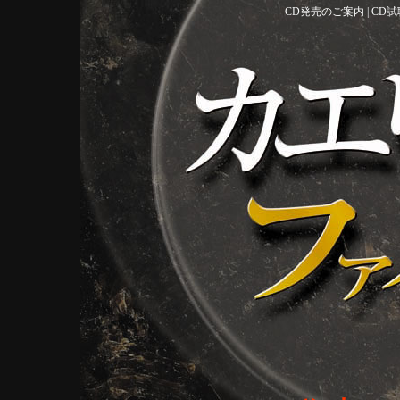
CD発売のご案内
|
CD試