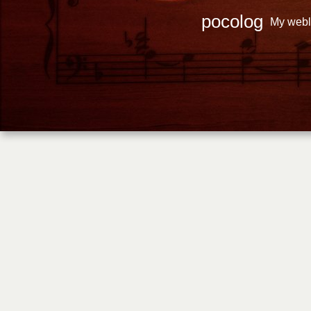
pocolog
My webl